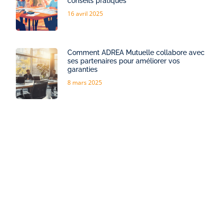
conseils pratiques
16 avril 2025
Comment ADREA Mutuelle collabore avec
ses partenaires pour améliorer vos
garanties
8 mars 2025
BANQUE POPULAIRE PROVENCE-CORSE :
Son rôle clé dans le financement des
projets structurants du territoire
7 mars 2025
E-carte bleue nomade : la revolution du
paiement securise en ligne
4 mars 2025